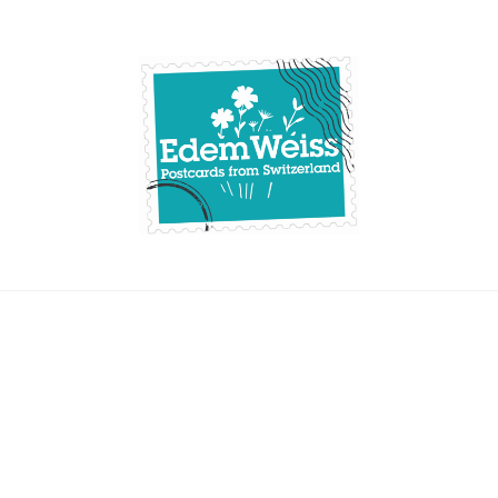
Skip
to
content
Edemweiss.ch
Postcards from
Switzerland