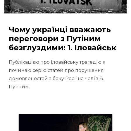
Чому українці вважають
переговори з Путіним
безглуздими: 1. Іловайськ
Публікацією про Іловайську трагедію я
починаю серію статей про порушення
домовленостей з боку Росії на чолі з В.
Путіним.