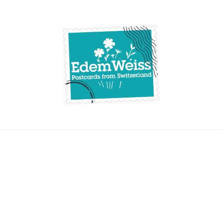
Skip
to
content
Edemweiss.ch
Postcards from
Switzerland