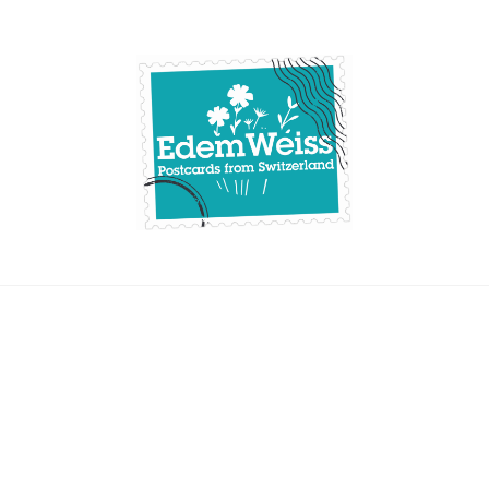
Skip
to
content
Edemweiss.ch
Postcards from
Switzerland