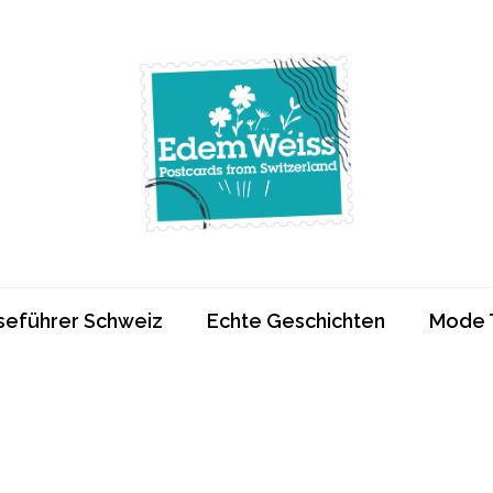
Edemweiss.ch
Postcards from
Switzerland
seführer Schweiz
Echte Geschichten
Mode 