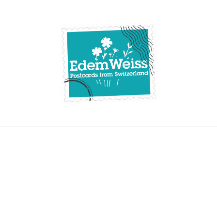
Skip
to
content
Edemweiss.ch
Postcards from
Switzerland