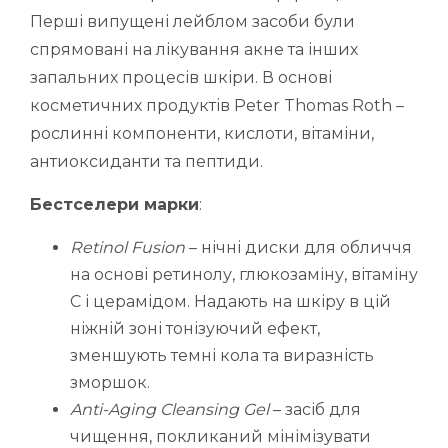
Перші випущені лейблом засоби були
спрямовані на лікування акне та інших
запальних процесів шкіри. В основі
косметичних продуктів Peter Thomas Roth –
рослинні компоненти, кислоти, вітаміни,
антиоксиданти та пептиди.
Бестселери марки
:
Retinol Fusion
– нічні диски для обличчя
на основі ретинолу, глюкозаміну, вітаміну
С і церамідом. Надають на шкіру в цій
ніжній зоні тонізуючий ефект,
зменшують темні кола та виразність
зморшок.
Anti-Aging Cleansing Gel
– засіб для
чищення, покликаний мінімізувати