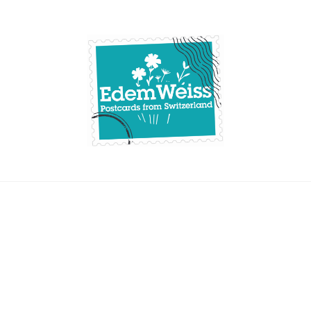
Skip
to
content
Edemweiss.ch
Postcards from
Switzerland