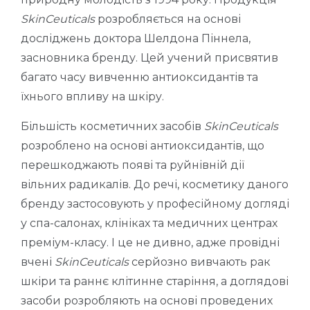
SkinCeuticals
розробляється на основі
досліджень доктора Шелдона Піннела,
засновника бренду. Цей учений присвятив
багато часу вивченню антиоксидантів та
їхнього впливу на шкіру.
Більшість косметичних засобів
SkinCeuticals
розроблено на основі антиоксидантів, що
перешкоджають появі та руйнівній дії
вільних радикалів. До речі, косметику даного
бренду застосовують у професійному догляді
у спа-салонах, клініках та медичних центрах
преміум-класу. І це не дивно, адже провідні
вчені
SkinCeuticals
серйозно вивчають рак
шкіри та раннє клітинне старіння, а доглядові
засоби розробляють на основі проведених