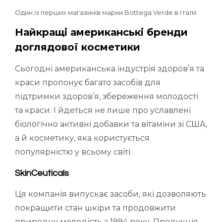
Один із перших магазинів марки Bottega Verde в Італії
Найкращі американські бренди
доглядової косметики
Сьогодні американська індустрія здоров’я та
краси пропонує багато засобів для
підтримки здоров’я, збереження молодості
та краси. І йдеться не лише про уславлені
біологічно активні добавки та вітаміни зі США,
а й косметику, яка користується
популярністю у всьому світі.
SkinCeuticals
Ця компанія випускає засоби, які дозволяють
покращити стан шкіри та продовжити
природну молодість з 1994 року. Продукція