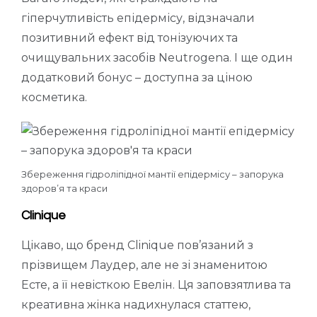
гіперчутливість епідермісу, відзначали
позитивний ефект від тонізуючих та
очищувальних засобів Neutrogena. І ще один
додатковий бонус – доступна за ціною
косметика.
Збереження гідроліпідної мантії епідермісу – запорука
здоров’я та краси
Clinique
Цікаво, що бренд Clinique пов’язаний з
прізвищем Лаудер, але не зі знаменитою
Есте, а її невісткою Евелін. Ця заповзятлива та
креативна жінка надихнулася статтею,