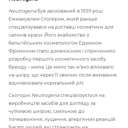
Neutrogena
був заснований в 1939 році
Еммануелем Столяром, який раніше
спеціалізувався на доставці косметики для
салонів краси. Його знайомство з
бельгійським косметологом Едмоном
Фромоном стало доленосним і спричинило
розробку першого косметичного засобу
бренду – мила. Це мило так м’яко впливало
на шкіру, що через 11 хвилин після вмивання
відновлювала нормальний
рН
.
Сьогодні
Neutrogena
спеціалізується на
виробництві засобів для догляду за
чутливою шкірою, схильною до
почервоніння, лущення, алергічних реакцій.
Багато людей, які страждають на