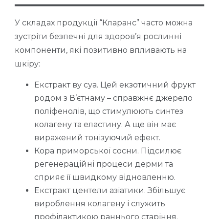
У складах продукції “Кларанс” часто можна
зустріти безпечні для здоров’я рослинні
компоненти, які позитивно впливають на
шкіру:
Екстракт ву суа. Цей екзотичний фрукт
родом з В’єтнаму – справжнє джерело
поліфенолів, що стимулюють синтез
колагену та еластину. А ще він має
виражений тонізуючий ефект.
Кора приморської сосни. Підсилює
регенераційні процеси дерми та
сприяє її швидкому відновленню.
Екстракт центели азіатики. Збільшує
вироблення колагену і служить
профілактикою раннього старіння.