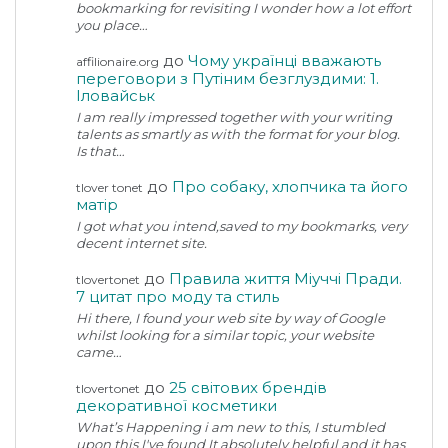
bookmarking for revisiting I wonder how a lot effort
you place…
до
Чому українці вважають
affilionaire.org
переговори з Путіним безглуздими: 1.
Іловайськ
I am really impressed together with your writing
talents as smartly as with the format for your blog.
Is that…
до
Про собаку, хлопчика та його
tlover tonet
матір
I got what you intend,saved to my bookmarks, very
decent internet site.
до
Правила життя Міуччі Пради.
tlovertonet
7 цитат про моду та стиль
Hi there, I found your web site by way of Google
whilst looking for a similar topic, your website
came…
до
25 світових брендів
tlovertonet
декоративної косметики
What’s Happening i am new to this, I stumbled
upon this I've found It absolutely helpful and it has