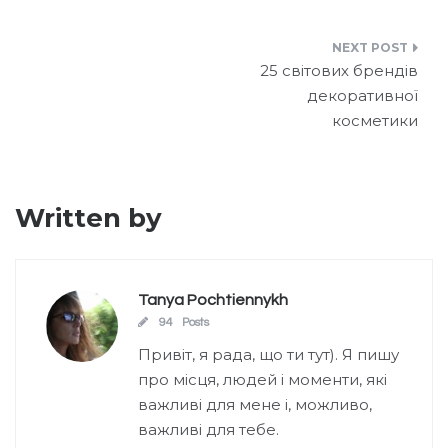
n
n
a
m
о
k
te
c
ai
ді
Навігація
e
re
e
l
л
25 світових брендів
записів
декоративної
dI
st
b
и
косметики
n
o
т
o
и
k
с
Written by
я
Tanya Pochtiennykh
94 Posts
Привіт, я рада, що ти тут). Я пишу
про місця, людей і моменти, які
важливі для мене і, можливо,
важливі для тебе.