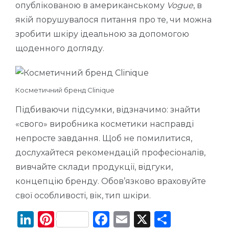
опублікованою в американському
Vogue
, в
якій порушувалося питання про те, чи можна
зробити шкіру ідеальною за допомогою
щоденного догляду.
Косметичний бренд Clinique
Підбиваючи підсумки, відзначимо: знайти
«свого» виробника косметики насправді
непросте завдання. Щоб не помилитися,
дослухайтеся рекомендацій професіоналів,
вивчайте склади продукції, відгуки,
концепцію бренду. Обов’язково враховуйте
свої особливості, вік, тип шкіри.
Li
Pi
F
E
X
П