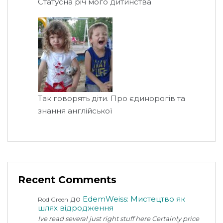
Статусна річ мого дитинства
Так говорять діти. Про єдинорогів та
знання англійської
Recent Comments
до
EdemWeiss: Мистецтво як
Rod Green
шлях відродження
Ive read several just right stuff here Certainly price