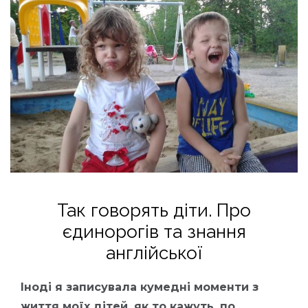
Так говорять діти. Про
єдинорогів та знання
англійської
Іноді я записувала кумедні моменти з
життя моїх дітей, як то кажуть, по