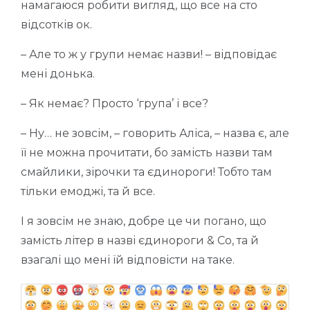
намагаюся робити вигляд, що все на сто
відсотків ок.
– Але то ж у групи немає назви! – відповідає
мені донька.
– Як немає? Просто ‘група’ і все?
– Ну… не зовсім, – говорить Аліса, – назва є, але
її не можна прочитати, бо замість назви там
смайлики, зірочки та єдинороги! Тобто там
тільки емоджі, та й все.
І я зовсім не знаю, добре це чи погано, що
замість літер в назві єдинороги & Co, та й
взагалі що мені їй відповісти на таке.