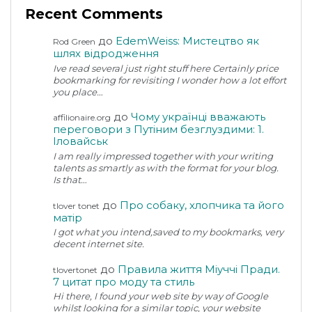
Recent Comments
до
EdemWeiss: Мистецтво як
Rod Green
шлях відродження
Ive read several just right stuff here Certainly price
bookmarking for revisiting I wonder how a lot effort
you place…
до
Чому українці вважають
affilionaire.org
переговори з Путіним безглуздими: 1.
Іловайськ
I am really impressed together with your writing
talents as smartly as with the format for your blog.
Is that…
до
Про собаку, хлопчика та його
tlover tonet
матір
I got what you intend,saved to my bookmarks, very
decent internet site.
до
Правила життя Міуччі Пради.
tlovertonet
7 цитат про моду та стиль
Hi there, I found your web site by way of Google
whilst looking for a similar topic, your website