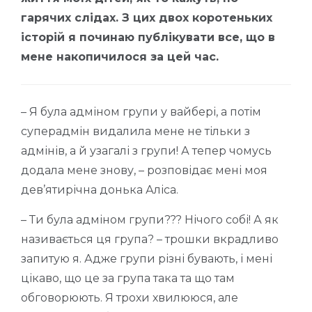
гарячих слідах. З цих двох коротеньких
історій я починаю публікувати все, що в
мене накопичилося за цей час.
– Я була адміном групи у вайбері, а потім
суперадмін видалила мене не тільки з
адмінів, а й узагалі з групи! А тепер чомусь
додала мене знову, – розповідає мені моя
дев’ятирічна донька Аліса.
– Ти була адміном групи??? Нічого собі! А як
називається ця група? – трошки вкрадливо
запитую я. Адже групи різні бувають, і мені
цікаво, що це за група така та що там
обговорюють. Я трохи хвилююся, але