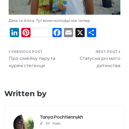
Діма та Аліса. Тут вони молодші ніж тепер
Li
Pi
F
E
X
П
n
n
a
m
о
k
te
c
ai
ді
Навігація
e
re
e
l
л
Про сімейну пару та
Статусна річ мого
записів
курячі стегенця
дитинства
dI
st
b
и
n
o
т
o
и
Written by
k
с
я
Tanya Pochtiennykh
94 Posts