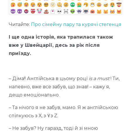
Читайте:
Про сімейну пару та курячі стегенця
I ще одна історія, яка трапилася також
вже у Швейцарії, десь за рік після
приїзду.
– Діма!! Англійська в цьому році
іѕ а must
! Ти,
напевно, вже все забув, що знав! – кажу я,
дещо емоціонально.
– Та нічого я не забув, мамо. Я ж англійською
спілкуюсь з Х, з Ү і з Z.
– Не забув? Ну гаразд, тоді й зі мною