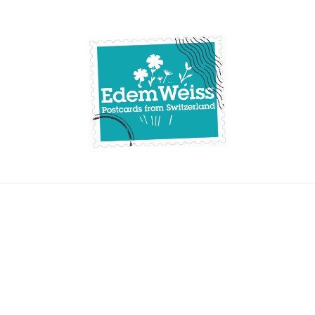
Skip
to
content
Edemweiss.ch
Postcards from
Switzerland