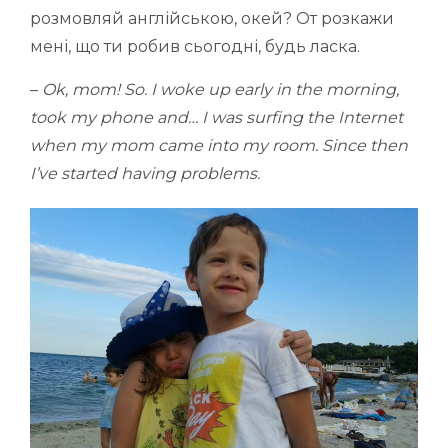
розмовляй англійською, окей? От розкажи
мені, що ти робив сьогодні, будь ласка.
–
Ok, mom! So. I woke up early in the morning,
took my phone and… I was surfing the Internet
when my mom came into my room. Since then
I’ve started having problems.