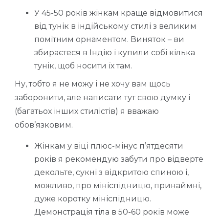
У 45-50 років жінкам краще відмовитися
від тунік в індійському стилі з великим
помітним орнаментом. Виняток – ви
збираєтеся в Індію і купили собі кілька
тунік, щоб носити їх там.
Ну, тобто я не можу і не хочу вам щось
заборонити, але написати тут свою думку і
(багатьох інших стилістів) я вважаю
обов’язковим.
Жінкам у віці плюс-мінус п’ятдесяти
років я рекомендую забути про відверте
декольте, сукні з відкритою спиною і,
можливо, про мініспідницю, принаймні,
дуже коротку мініспідницю.
Демонстрація тіла в 50-60 років може