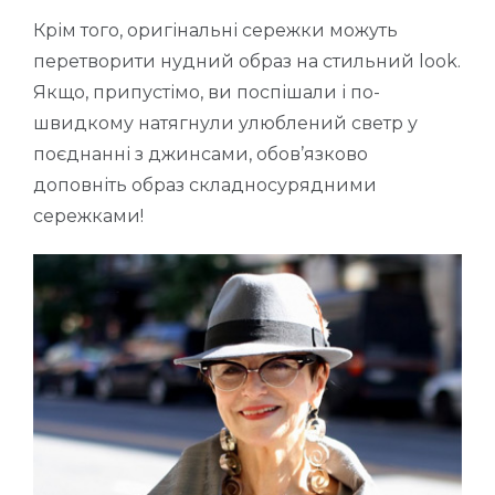
Крім того, оригінальні сережки можуть
перетворити нудний образ на стильний look.
Якщо, припустімо, ви поспішали і по-
швидкому натягнули улюблений светр у
поєднанні з джинсами, обов’язково
доповніть образ складносурядними
сережками!