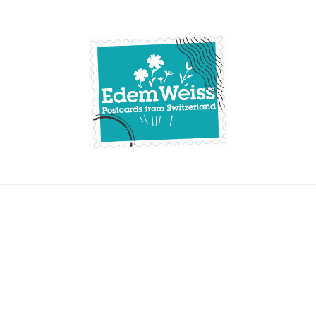
Skip
to
content
Edemweiss.ch
Postcards from
Switzerland