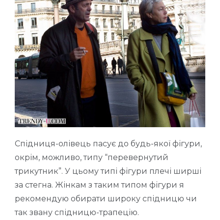
Спідниця-олівець пасує до будь-якої фігури,
окрім, можливо, типу “перевернутий
трикутник”. У цьому типі фігури плечі ширші
за стегна. Жінкам з таким типом фігури я
рекомендую обирати широку спідницю чи
так звану спідницю-трапецію.