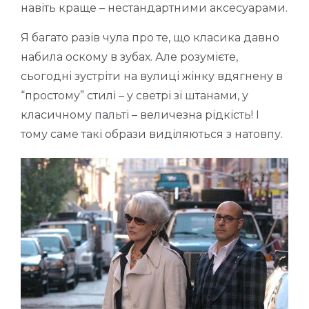
навіть краще – нестандартними аксесуарами.
Я багато разів чула про те, що класика давно
набила оскому в зубах. Але розумієте,
сьогодні зустріти на вулиці жінку вдягнену в
“простому” стилі – у светрі зі штанами, у
класичному пальті – величезна рідкість! І
тому саме такі образи виділяються з натовпу.