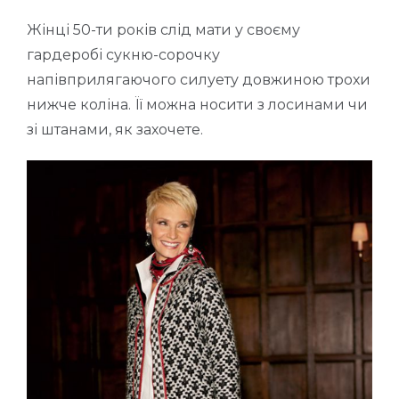
Жінці 50-ти років слід мати у своєму
гардеробі сукню-сорочку
напівприлягаючого силуету довжиною трохи
нижче коліна. Її можна носити з лосинами чи
зі штанами, як захочете.