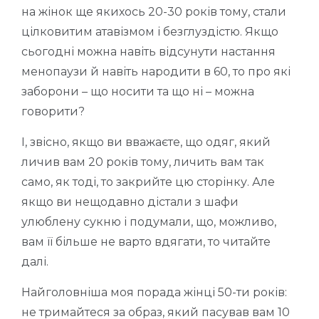
на жінок ще якихось 20-30 років тому, стали
цілковитим атавізмом і безглуздістю. Якщо
сьогодні можна навіть відсунути настання
менопаузи й навіть народити в 60, то про які
заборони – що носити та що ні – можна
говорити?
І, звісно, якщо ви вважаєте, що одяг, який
личив вам 20 років тому, личить вам так
само, як тоді, то закрийте цю сторінку. Але
якщо ви нещодавно дістали з шафи
улюблену сукню і подумали, що, можливо,
вам її більше не варто вдягати, то читайте
далі.
Найголовніша моя порада жінці 50-ти років:
не тримайтеся за образ, який пасував вам 10