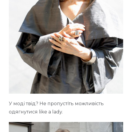
У моді твід? Не пропустіть можливість
одягнутися like a lady.