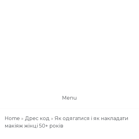
Menu
Home
»
Дрес код
»
Як одягатися і як накладати
макіяж жінці 50+ років