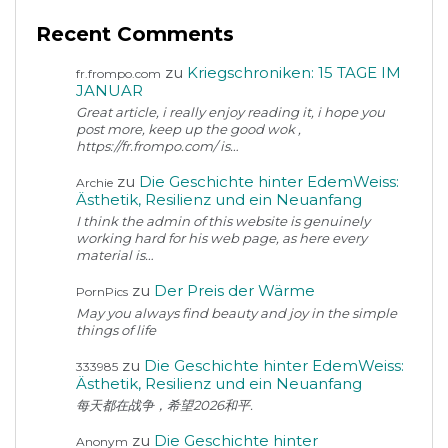
Recent Comments
zu
Kriegschroniken: 15 TAGE IM
fr.frompo.com
JANUAR
Great article, i really enjoy reading it, i hope you
post more, keep up the good wok ,
https://fr.frompo.com/ is…
zu
Die Geschichte hinter EdemWeiss:
Archie
Ästhetik, Resilienz und ein Neuanfang
I think the admin of this website is genuinely
working hard for his web page, as here every
material is…
zu
Der Preis der Wärme
PornPics
May you always find beauty and joy in the simple
things of life
zu
Die Geschichte hinter EdemWeiss:
333985
Ästhetik, Resilienz und ein Neuanfang
每天都在战争，希望2026和平.
zu
Die Geschichte hinter
Anonym