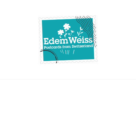
Skip
to
content
Edemweiss.ch
Postcards from
Switzerland